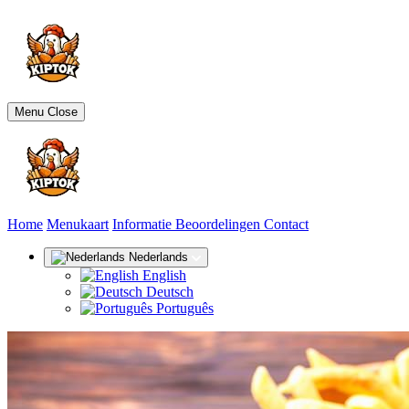
Menu
Close
(huidige)
Home
Menukaart
Informatie
Beoordelingen
Contact
Nederlands
English
Deutsch
Português