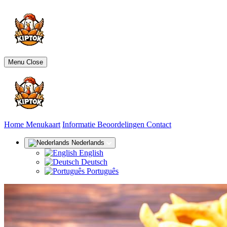
Menu
Close
(huidige)
Home
Menukaart
Informatie
Beoordelingen
Contact
Nederlands
English
Deutsch
Português